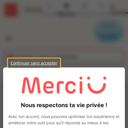
Se
Détails
connecte
Accueil
Missions
Secteurs
Contact
Parrain
Candidat
Cette offre n'est plus disponible
Continuer sans accepter
AGENTS DE
CONDITIONNEMENT
Ajo
(H/F)
Nous respectons ta vie privée !
Intérim
Autre
Avec ton accord, nous pouvons optimiser ton expérience et
améliorer notre outil pour qu'il réponde au mieux à tes
Le Mené
(
22330
)