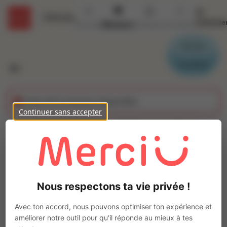
Se
Détails
connecte
Accueil
Missions
Secteurs
Contact
Parrain
Candidat
Cette offre n'est plus disponible
Continuer sans accepter
AGENT MAINTENANCE
NAUTIQUE SUR
Ajo
MARSEILLE 8éme H/F
Nous respectons ta vie privée !
Intérim
Autre
Avec ton accord, nous pouvons optimiser ton expérience et
améliorer notre outil pour qu'il réponde au mieux à tes
MARSEILLE 08
(
13008
)