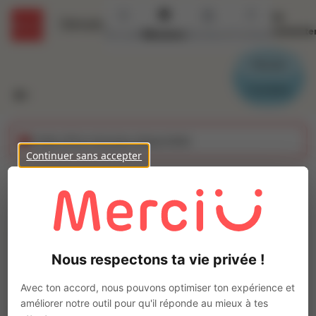
Se
Détails
connecte
Accueil
Missions
Secteurs
Contact
Parrain
Candidat
Cette offre n'est plus disponible
Continuer sans accepter
Agent logistique (H/F)
Ajo
Intérim
Autre
Nous respectons ta vie privée !
CHERBOURG EN COTENTIN
(
50100
)
Pas de télétravail
Avec ton accord, nous pouvons optimiser ton expérience et
améliorer notre outil pour qu'il réponde au mieux à tes
La mission d'intérim