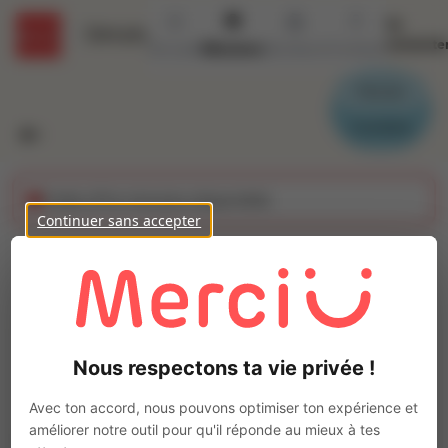
Se
Détails
connecte
Accueil
Missions
Secteurs
Contact
Parrain
Candidat
Cette offre n'est plus disponible
Continuer sans accepter
AGENT DE QUAI (H/F)
Ajo
Intérim
Autre
Nous respectons ta vie privée !
Châteauroux
(
36000
)
Pas de télétravail
Avec ton accord, nous pouvons optimiser ton expérience et
améliorer notre outil pour qu'il réponde au mieux à tes
La mission d'intérim