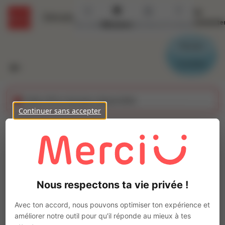
Se
Détails
connecte
Accueil
Missions
Secteurs
Contact
Parrain
Candidat
Cette offre n'est plus disponible
Continuer sans accepter
Agent de quai (H/F)
Ajo
Intérim
Autre
Nous respectons ta vie privée !
Donzenac
(
19270
)
Pas de télétravail
Avec ton accord, nous pouvons optimiser ton expérience et
améliorer notre outil pour qu'il réponde au mieux à tes
La mission d'intérim