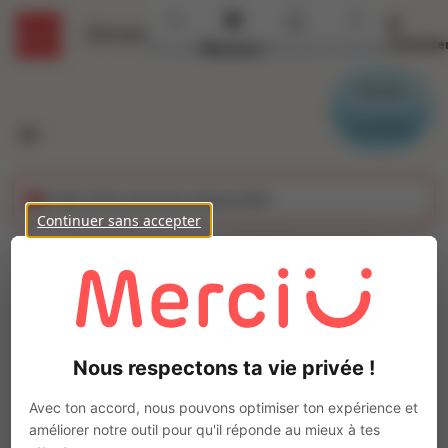
Se
Détails
connecte
Accueil
Missions
Secteurs
Contact
Parrain
Candidat
Cette offre n'est plus disponible
Continuer sans accepter
AGENT DE NETTOYAGE
INDUSTRIEL (H/F)
Ajo
Intérim
Nous respectons ta vie privée !
Autre
CARENTAN LES MARAIS
(
50480
)
Avec ton accord, nous pouvons optimiser ton expérience et
Pas de télétravail
améliorer notre outil pour qu'il réponde au mieux à tes