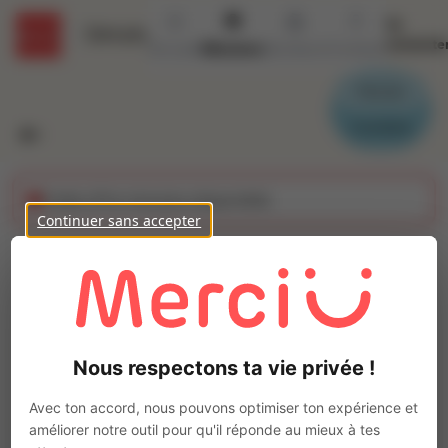
Se
Détails
connecte
Accueil
Missions
Secteurs
Contact
Parrain
Candidat
Cette offre n'est plus disponible
Continuer sans accepter
Affreteur (H/F)
Ajo
INTERACTION TOURS
Intérim
Nous respectons ta vie privée !
Autre
Montlouis-sur-Loire
(
37270
)
Avec ton accord, nous pouvons optimiser ton expérience et
1 à 2 ans
améliorer notre outil pour qu'il réponde au mieux à tes
Pas de télétravail