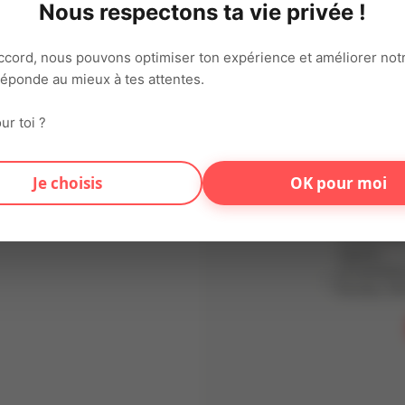
Nous respectons ta vie privée !
Adresse ema
ccord, nous pouvons optimiser ton expérience et améliorer notr
 réponde au mieux à tes attentes.
Mot de pas
ur toi ?
En t'inscriv
Je choisis
OK pour moi
d'utilisation
conformémen
Données (RG
traitées dan
vigueur.
Je souhaite
Articles, Of