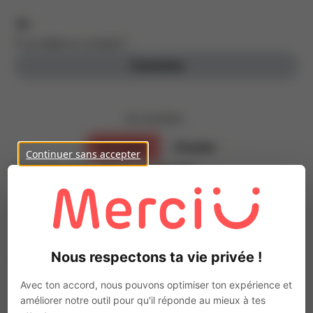
Tu as déjà un compte ?
Connexion
Je souhaite ...
Parrainer
Postuler
Continuer sans accepter
Inscris-toi, c’est gratuit !
Parraine des personnes de ton entourage
Prénom
Nous respectons ta vie privée !
Nom
Avec ton accord, nous pouvons optimiser ton expérience et
améliorer notre outil pour qu'il réponde au mieux à tes