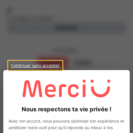
Tu as déjà un compte ?
Connexion
Je souhaite ...
Parrainer
Postuler
Continuer sans accepter
Inscris-toi, c’est gratuit !
Parraine des personnes de ton entourage
Prénom
Nous respectons ta vie privée !
Nom
Avec ton accord, nous pouvons optimiser ton expérience et
améliorer notre outil pour qu'il réponde au mieux à tes