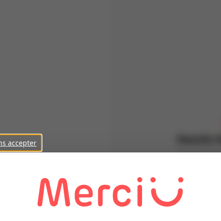
Inscris-t
ns accepter
Parraine de
Prénom
Nom