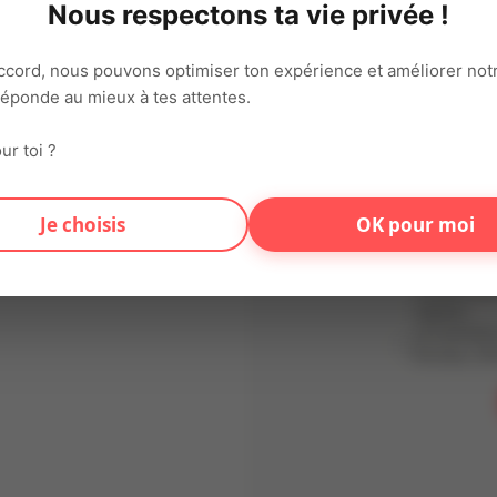
Nous respectons ta vie privée !
Adresse ema
ccord, nous pouvons optimiser ton expérience et améliorer notr
 réponde au mieux à tes attentes.
Mot de pas
ur toi ?
En t'inscriv
Je choisis
OK pour moi
d'utilisation
conformémen
Données (RG
traitées dan
vigueur.
Je souhaite
Articles, Of