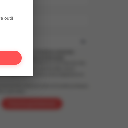
il
e outil
se
ant, tu acceptes nos
Conditions générales
et notre
Politique de confidentialité
,
t au Règlement Général sur la Protection des
PD). Tes informations personnelles seront
s le respect de tes droits et de la législation en
 recevoir les communications (Conseils pratiques,
fres spéciales)
S'inscrire gratuitement