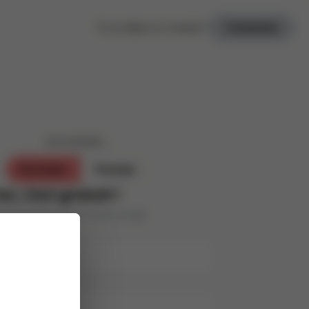
Tu as déjà un compte ?
Connexion
Je souhaite ...
Parrainer
Postuler
oi, c’est gratuit !
s personnes de ton entourage