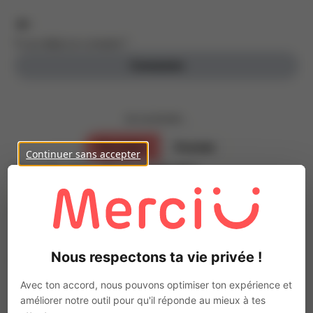
Tu as déjà un compte ?
Connexion
Je souhaite ...
Parrainer
Postuler
Continuer sans accepter
Inscris-toi, c’est gratuit !
Parraine des personnes de ton entourage
Prénom
Nous respectons ta vie privée !
Nom
Avec ton accord, nous pouvons optimiser ton expérience et
améliorer notre outil pour qu'il réponde au mieux à tes